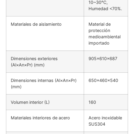
10~30℃,
Humedad <70%.
Materiales de aislamiento
Material de
protección
medioambiental
importado
Dimensiones exteriores
905×610×687
(Al×An×Pr) (mm)
Dimensiones internas (Al×An×Pr)
650×460×540
(mm)
Volumen interior (L)
160
Materiales interiores de acero
Acero inoxidable
SUS304