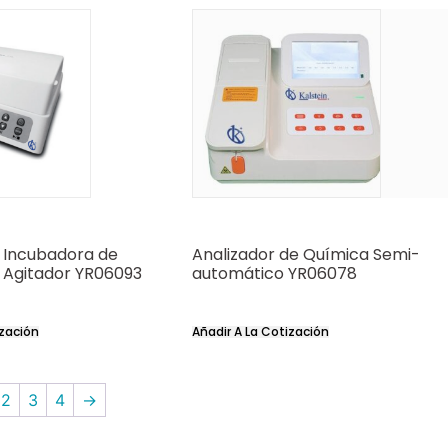
e Incubadora de
Analizador de Química Semi-
 Agitador YR06093
automático YR06078
ización
Añadir A La Cotización
2
3
4
→