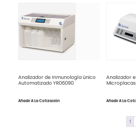
Analizador de Inmunología único
Analizador 
Automatizado YR06090
Microplacas
Añadir A La Cotización
Añadir A La Cot
1