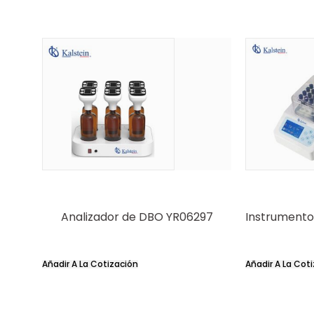
Analizador de DBO YR06297
Instrumento
Añadir A La Cotización
Añadir A La Cot