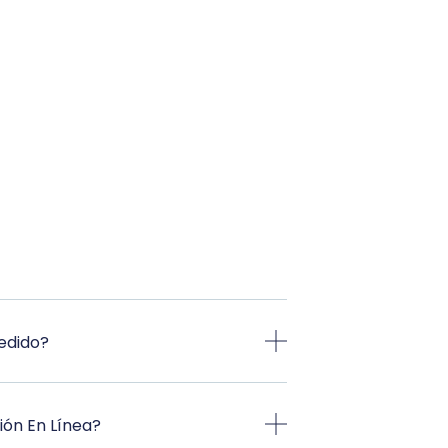
edido?
ión En Línea?