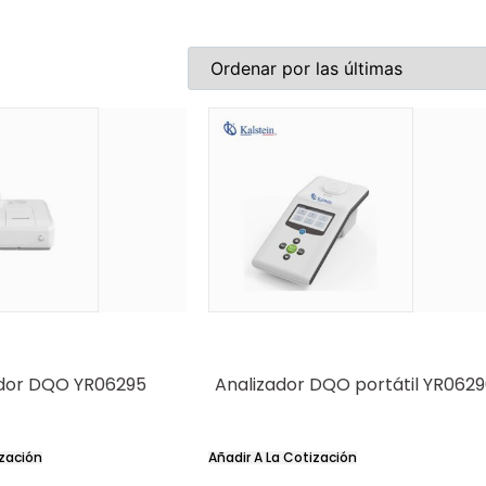
ador DQO YR06295
Analizador DQO portátil YR062
ización
Añadir A La Cotización