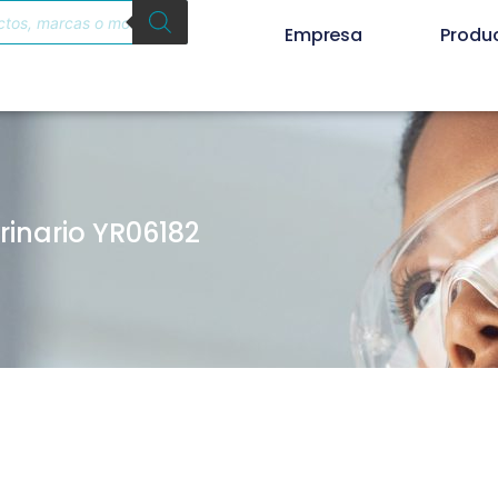
Empresa
Produ
inario YR06182