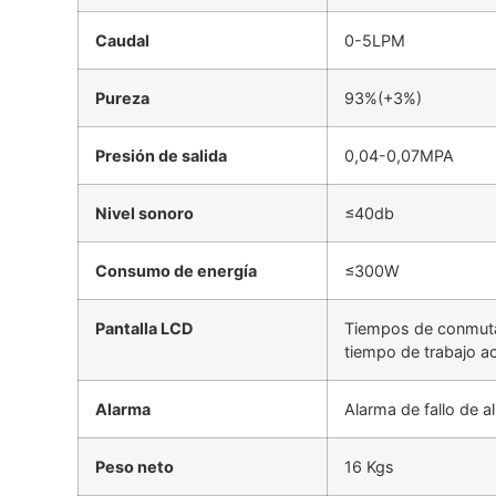
Caudal
0-5LPM
Pureza
93%(+3%)
Presión de salida
0,04-0,07MPA
Nivel sonoro
≤40db
Consumo de energía
≤300W
Pantalla LCD
Tiempos de conmutac
tiempo de trabajo a
Alarma
Alarma de fallo de a
Peso neto
16 Kgs