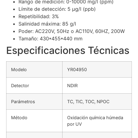
Rango de medición: 0-10000 mg/l (ppm)
Límite de detección: 5 μg/l (ppb)
Repetibilidad: 3%
Salinidad máxima: 85 g/l
Poder: AC220V, 50Hz o AC110V, 60HZ, 200W
Tamaño: 430*455*440 mm
Especificaciones Técnicas
Modelo
YR04950
Detector
NDIR
Parámetros
TC, TIC, TOC, NPOC
Método
Oxidación química húmeda
por UV