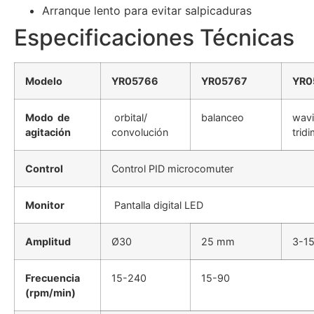
Arranque lento para evitar salpicaduras
Especificaciones Técnicas
Modelo
YR05766
YR05767
YR0
Modo
de
orbital/
balanceo
wavi
agitación
convolución
trid
Control
Control PID microcomuter
Monitor
Pantalla digital LED
Amplitud
Ø30
25 mm
3-15
Frecuencia
15-240
15-90
(rpm/min)