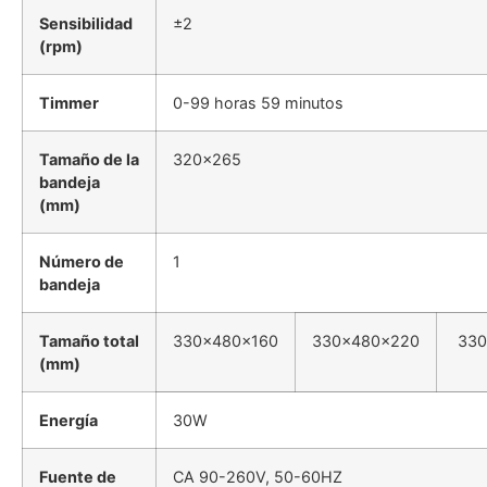
Sensibilidad
±2
(rpm)
Timmer
0-99 horas 59 minutos
Tamaño de la
320×265
bandeja
(mm)
Número de
1
bandeja
Tamaño total
330x480x160
330x480x220
330
(mm)
Energía
30W
Fuente de
CA 90-260V, 50-60HZ