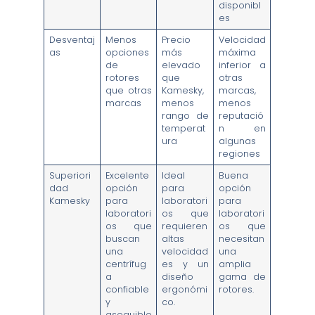
disponibl
es
Desventaj
Menos
Precio
Velocidad
as
opciones
más
máxima
de
elevado
inferior a
rotores
que
otras
que otras
Kamesky,
marcas,
marcas
menos
menos
rango de
reputació
temperat
n en
ura
algunas
regiones
Superiori
Excelente
Ideal
Buena
dad
opción
para
opción
Kamesky
para
laboratori
para
laboratori
os que
laboratori
os que
requieren
os que
buscan
altas
necesitan
una
velocidad
una
centrífug
es y un
amplia
a
diseño
gama de
confiable
ergonómi
rotores.
y
co.
asequible