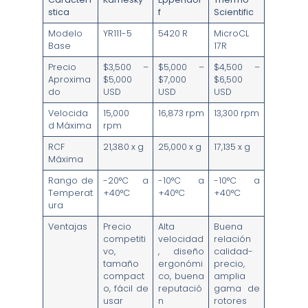
stica
f
Scientific
Modelo
YR111-5
5420 R
MicroCL
Base
17R
Precio
$3,500 –
$5,000 –
$4,500 –
Aproxima
$5,000
$7,000
$6,500
do
USD
USD
USD
Velocida
15,000
16,873 rpm
13,300 rpm
d Máxima
rpm
RCF
21,380 x g
25,000 x g
17,135 x g
Máxima
Rango de
-20°C a
-10°C a
-10°C a
Temperat
+40°C
+40°C
+40°C
ura
Ventajas
Precio
Alta
Buena
competiti
velocidad
relación
vo,
, diseño
calidad-
tamaño
ergonómi
precio,
compact
co, buena
amplia
o, fácil de
reputació
gama de
usar
n
rotores