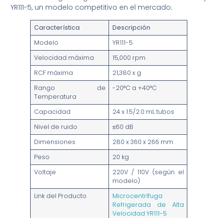
YR111-5, un modelo competitivo en el mercado:
Característica
Descripción
Modelo
YR111-5
Velocidad máxima
15,000 rpm
RCF máxima
21,380 x g
Rango de
-20°C a +40°C
Temperatura
Capacidad
24 x 1.5/2.0 mL tubos
Nivel de ruido
≤60 dB
Dimensiones
280 x 360 x 266 mm
Peso
20 kg
Voltaje
220V / 110V (según el
modelo)
Link del Producto
Microcentrífuga
Refrigerada de Alta
Velocidad YR111-5