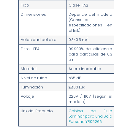
Tipo
Clase II A2
Dimensiones
Depende del modelo
(Consultar
especificaciones en
el link)
Velocidad del aire
0.3-0.5 m/s
Filtro HEPA
99.999% de eficiencia
para partículas de 0.3
μm
Material
Acero inoxidable
Nivel de ruido
≤65 dB
Iluminación
≥800 Lux
Voltaje
220V / 110V (según el
modelo)
Link del Producto
Cabina de Flujo
Laminar para una Sola
Persona YR05266