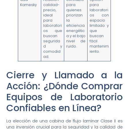
Kamesky
calidad-
para
para
precio,
quienes
laboratori
ideal
priorizan
os con
para
la
espacio
laboratori
eficiencia
limitado y
os que
energétic
que
buscan
a y el bajo
buscan
segurida
nivel de
fácil
d y
ruido.
mantenim
comodid
iento.
ad.
Cierre y Llamado a la
Acción: ¿Dónde Comprar
Equipos de Laboratorio
Confiables en Línea?
La elección de una cabina de flujo laminar Clase II es
una inversión crucial para la seguridad y la calidad de