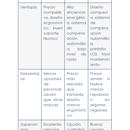
Ventajas
Precio
Alta
Diseño
competiti
eficiencia
compact
vo, diseño
energétic
o, sistema
ergonómi
a, sistema
de
co, buen
de
compens
soporte
compens
ación
técnico
ación
automátic
automátic
a,
a, bajo
pantalla
nivel de
LCD, fácil
ruido
mantenim
iento
Desventaj
Menos
Precio
Precio
as
opciones
más
similar a
de
elevado
NuAire,
personali
que
menos
zación
Kamesky,
reputació
que otras
diseño
n en
marcas
menos
algunas
ergonómi
regiones
co
Superiori
Excelente
Opción
Buena
dad
relación
confiable
opción