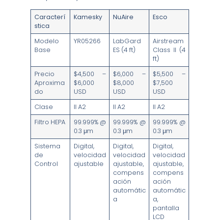
Caracterí
Kamesky
NuAire
Esco
stica
Modelo
YR05266
LabGard
Airstream
Base
ES (4 ft)
Class II (4
ft)
Precio
$4,500 –
$6,000 –
$5,500 –
Aproxima
$6,000
$8,000
$7,500
do
USD
USD
USD
Clase
II A2
II A2
II A2
Filtro HEPA
99.999% @
99.999% @
99.999% @
0.3 μm
0.3 μm
0.3 μm
Sistema
Digital,
Digital,
Digital,
de
velocidad
velocidad
velocidad
Control
ajustable
ajustable,
ajustable,
compens
compens
ación
ación
automátic
automátic
a
a,
pantalla
LCD