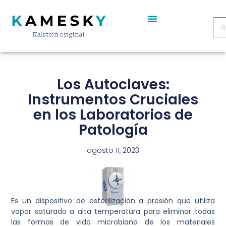
Autoclave De Vapor Portátil Con Pantalla Digital YR05701 // YR05703
Cabinas De Seguridad Biológica Clase II A2 YR0090B/E (SS)
Destilador De Agua Eléctrico De Acero Inoxidable YR05969 – YR05970
Horno De Secado De Aire Industrial De Doble Puerta YR05257-1 // YR05259-1
Refrigerador Médico De Farmacia De Puerta De Cristal YR05290
Los Autoclaves:
Instrumentos Cruciales
en los Laboratorios de
Patología
agosto 11, 2023
Es un dispositivo de esterilización a presión que utiliza
vapor saturado a alta temperatura para eliminar todas
las formas de vida microbiana de los materiales