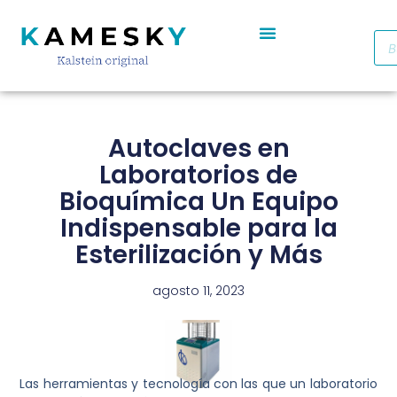
Autoclave De Vapor Portátil Con Pantalla Digital YR05701 // YR05703
Cabinas De Seguridad Biológica Clase II A2 YR0090B/E (SS)
Destilador De Agua Eléctrico De Acero Inoxidable YR05969 – YR05970
Horno De Secado De Aire Industrial De Doble Puerta YR05257-1 // YR05259-1
Refrigerador Médico De Farmacia De Puerta De Cristal YR05290
Autoclaves en
Laboratorios de
Bioquímica Un Equipo
Indispensable para la
Esterilización y Más
agosto 11, 2023
Las herramientas y tecnología con las que un laboratorio