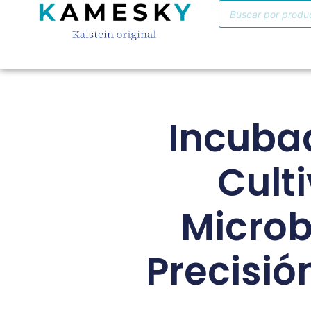
Incuba
Cult
Microb
Precisión