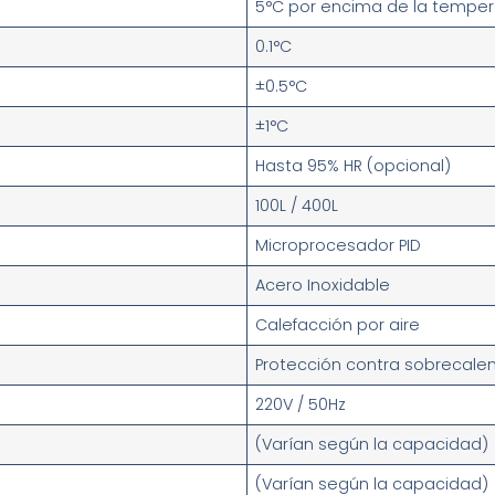
5°C por encima de la tempe
0.1°C
±0.5°C
a
±1°C
Hasta 95% HR (opcional)
100L / 400L
Microprocesador PID
Acero Inoxidable
Calefacción por aire
Protección contra sobrecale
220V / 50Hz
(Varían según la capacidad)
(Varían según la capacidad)