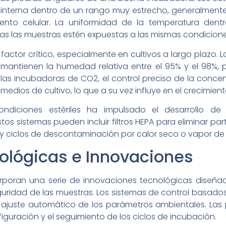
nterna dentro de un rango muy estrecho, generalmente ±
ento celular. La uniformidad de la temperatura den
s las muestras estén expuestas a las mismas condicione
factor crítico, especialmente en cultivos a largo plazo.
mantienen la humedad relativa entre el 95% y el 98%, 
 las incubadoras de CO2, el control preciso de la conc
dios de cultivo, lo que a su vez influye en el crecimiento
ndiciones estériles ha impulsado el desarrollo de
s sistemas pueden incluir filtros HEPA para eliminar par
ara y ciclos de descontaminación por calor seco o vapor d
ológicas e Innovaciones
poran una serie de innovaciones tecnológicas diseñad
 seguridad de las muestras. Los sistemas de control basa
ajuste automático de los parámetros ambientales. Las pa
onfiguración y el seguimiento de los ciclos de incubación.