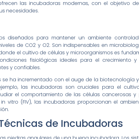
 ofrecen las incubadoras modernas, con el objetivo de 
sus necesidades.
ivos diseñados para mantener un ambiente controlad
veles de CO2 y O2. Son indispensables en microbiología,
 donde el cultivo de células y microorganismos es fundame
ondiciones fisiológicas ideales para el crecimiento y 
tes y confiables.
s se ha incrementado con el auge de la biotecnología y 
ejemplo, las incubadoras son cruciales para el cultivo
studiar el comportamiento de las células cancerosas y
 in vitro (FIV), las incubadoras proporcionan el ambie
ión.
 Técnicas de Incubadoras
n las piedras angulares de una buena incubadora. Los s