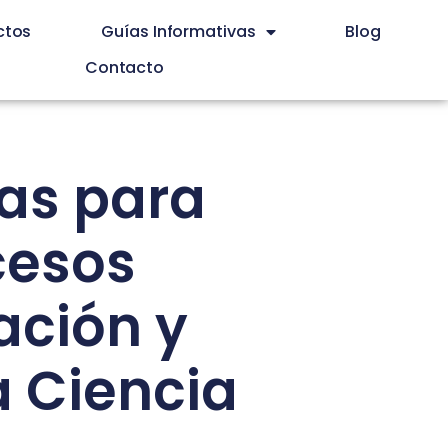
ctos
Guías Informativas
Blog
Contacto
as para
cesos
ación y
la Ciencia