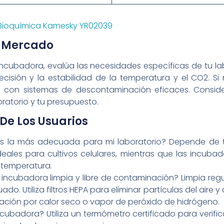
Bioquímica Kamesky YR02039
 Mercado
ncubadora, evalúa las necesidades específicas de tu labo
 precisión y la estabilidad de la temperatura y el CO2. 
ra con sistemas de descontaminación eficaces. Consid
ratorio y tu presupuesto.
De Los Usuarios
s la más adecuada para mi laboratorio? Depende de t
ales para cultivos celulares, mientras que las incubado
 temperatura.
cubadora limpia y libre de contaminación? Limpia regul
. Utiliza filtros HEPA para eliminar partículas del aire y c
ción por calor seco o vapor de peróxido de hidrógeno.
ubadora? Utiliza un termómetro certificado para verifica