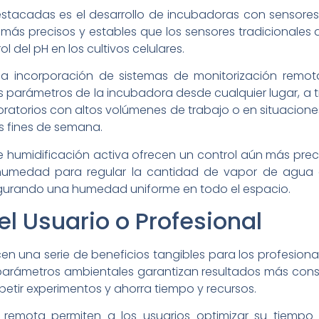
stacadas es el desarrollo de incubadoras con sensor
on más precisos y estables que los sensores tradicionales
 del pH en los cultivos celulares.
la incorporación de sistemas de monitorización remota
os parámetros de la incubadora desde cualquier lugar, a 
boratorios con altos volúmenes de trabajo o en situacion
os fines de semana.
 humidificación activa ofrecen un control aún más preci
e humedad para regular la cantidad de vapor de agua 
gurando una humedad uniforme en todo el espacio.
el Usuario o Profesional
 una serie de beneficios tangibles para los profesionale
s parámetros ambientales garantizan resultados más consi
petir experimentos y ahorra tiempo y recursos.
 remota permiten a los usuarios optimizar su tiempo 