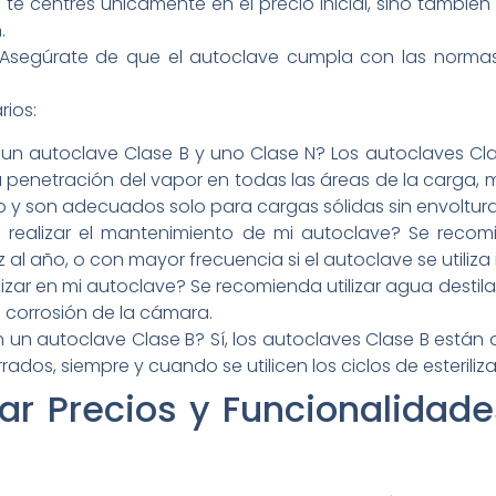
o te centres únicamente en el precio inicial, sino tambié
.
es: Asegúrate de que el autoclave cumpla con las norma
rios:
e un autoclave Clase B y uno Clase N? Los autoclaves Cla
penetración del vapor en todas las áreas de la carga, m
o y son adecuados solo para cargas sólidas sin envoltura
realizar el mantenimiento de mi autoclave? Se recom
al año, o con mayor frecuencia si el autoclave se utiliza
izar en mi autoclave? Se recomienda utilizar agua destil
a corrosión de la cámara.
en un autoclave Clase B? Sí, los autoclaves Clase B están d
rrados, siempre y cuando se utilicen los ciclos de esteril
Precios y Funcionalidades