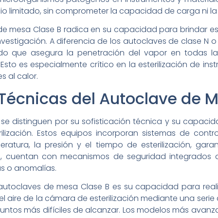
 limitado, sin comprometer la capacidad de carga ni la c
de mesa Clase B radica en su capacidad para brindar est
estigación. A diferencia de los autoclaves de clase N o 
do que asegura la penetración del vapor en todas las
sto es especialmente crítico en la esterilización de ins
s al calor.
 Técnicas del Autoclave de 
se distinguen por su sofisticación técnica y su capac
lización. Estos equipos incorporan sistemas de cont
atura, la presión y el tiempo de esterilización, garan
s, cuentan con mecanismos de seguridad integrados 
as o anomalías.
 autoclaves de mesa Clase B es su capacidad para reali
el aire de la cámara de esterilización mediante una serie d
puntos más difíciles de alcanzar. Los modelos más avan