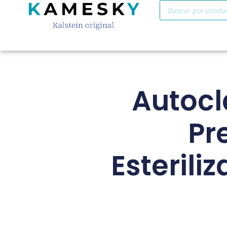
Autocl
Pr
Esterili