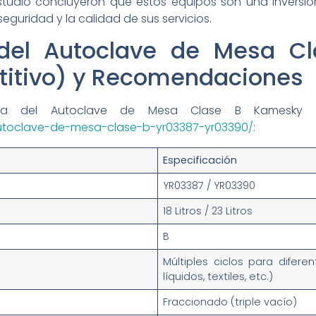
estudio concluyeron que estos equipos son una inversión
eguridad y la calidad de sus servicios.
 del Autoclave de Mesa C
itivo) y Recomendaciones
ica del Autoclave de Mesa Clase B Kamesky 
autoclave-de-mesa-clase-b-yr03387-yr03390/
:
Especificación
YR03387 / YR03390
18 Litros / 23 Litros
B
Múltiples ciclos para difere
líquidos, textiles, etc.)
Fraccionado (triple vacío)