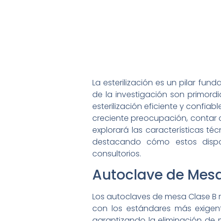
La esterilización es un pilar fun
de la investigación son primord
esterilización eficiente y confia
creciente preocupación, contar c
explorará las características té
destacando cómo estos disposi
consultorios.
Autoclave de Mesa
Los autoclaves de mesa Clase B r
con los estándares más exigente
garantizando la eliminación de