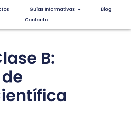
ctos
Guías Informativas
Blog
Contacto
lase B:
 de
ientífica