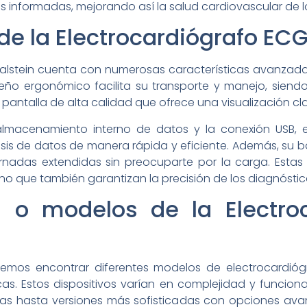
s informadas, mejorando así la salud cardiovascular de l
de la Electrocardiógrafo ECG
 Kalstein cuenta con numerosas características avanzad
eño ergonómico facilita su transporte y manejo, siendo
pantalla de alta calidad que ofrece una visualización cl
macenamiento interno de datos y la conexión USB, el
álisis de datos de manera rápida y eficiente. Además, su 
ornadas extendidas sin preocuparte por la carga. Estas 
ino que también garantizan la precisión de los diagnóstic
os o modelos de la Electro
odemos encontrar diferentes modelos de electrocardió
cas. Estos dispositivos varían en complejidad y funcio
s hasta versiones más sofisticadas con opciones ava