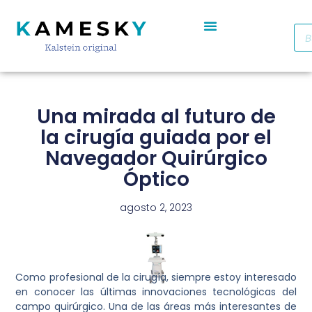
Autoclave De Vapor Portátil Con Pantalla Digital YR05701 // YR05703
Cabinas De Seguridad Biológica Clase II A2 YR0090B/E (SS)
Destilador De Agua Eléctrico De Acero Inoxidable YR05969 – YR05970
Horno De Secado De Aire Industrial De Doble Puerta YR05257-1 // YR05259-1
Refrigerador Médico De Farmacia De Puerta De Cristal YR05290
Una mirada al futuro de
la cirugía guiada por el
Navegador Quirúrgico
Óptico
agosto 2, 2023
Como profesional de la cirugía, siempre estoy interesado
en conocer las últimas innovaciones tecnológicas del
campo quirúrgico. Una de las áreas más interesantes de