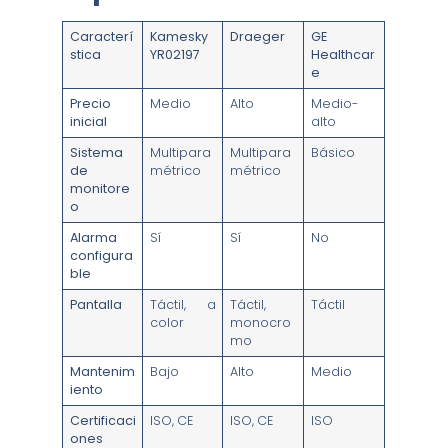
Caracterí
Kamesky
Draeger
GE
stica
YR02197
Healthcar
e
Precio
Medio
Alto
Medio-
inicial
alto
Sistema
Multipara
Multipara
Básico
de
métrico
métrico
monitore
o
Alarma
Sí
Sí
No
configura
ble
Pantalla
Táctil, a
Táctil,
Táctil
color
monocro
mo
Mantenim
Bajo
Alto
Medio
iento
Certificaci
ISO, CE
ISO, CE
ISO
ones