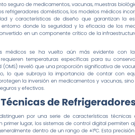
to seguro de medicamentos, vacunas, muestras biológica
los refrigeradores domésticos, los modelos médicos incor
d y características de diseño que garantizan la est
entorno donde la seguridad y la eficacia de los medi
onvertido en un componente crítico de la infraestructur
res médicos se ha vuelto aún más evidente con la 
quieren temperaturas específicas para su conservac
d (OMS) reveló que una proporción significativa de vacu
 lo que subraya la importancia de contar con equi
 protegen la inversión en medicamentos y vacunas, sino
eguros y efectivos.
 Técnicas de Refrigeradore
distinguen por una serie de características técnicas
n primer lugar, los sistemas de control digital permiten 
eneralmente dentro de un rango de ±1°C. Esta precisión