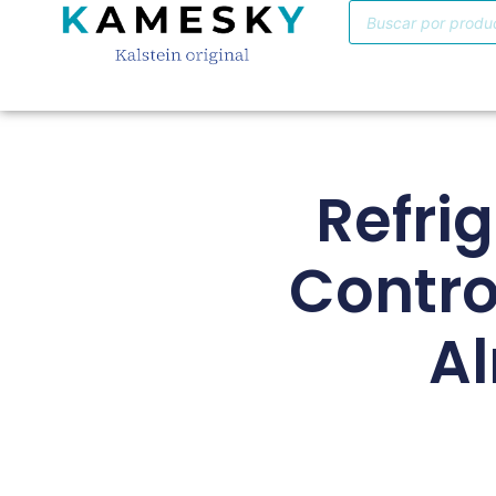
Refri
Control
A