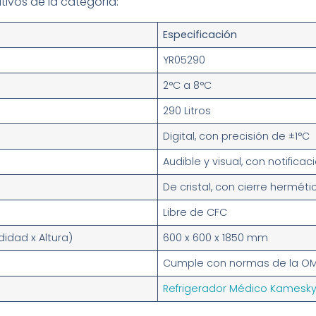
ivos de la categoría:
Especificación
YR05290
2°C a 8°C
290 Litros
Digital, con precisión de ±1°C
Audible y visual, con notific
De cristal, con cierre herméti
Libre de CFC
idad x Altura)
600 x 600 x 1850 mm
Cumple con normas de la OMS
Refrigerador Médico Kamesk