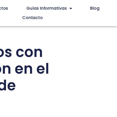
ctos
Guías Informativas
Blog
Contacto
os con
ón en el
de