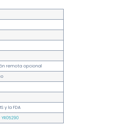
ación remota opcional
co
 y la FDA
y YR05290