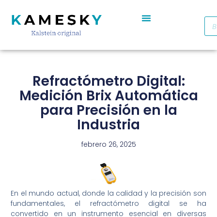
Autoclave De Vapor Portátil Con Pantalla Digital YR05701 // YR05703
Cabinas De Seguridad Biológica Clase II A2 YR0090B/E (SS)
Destilador De Agua Eléctrico De Acero Inoxidable YR05969 – YR05970
Horno De Secado De Aire Industrial De Doble Puerta YR05257-1 // YR05259-1
Refrigerador Médico De Farmacia De Puerta De Cristal YR05290
Refractómetro Digital:
Medición Brix Automática
para Precisión en la
Industria
febrero 26, 2025
En el mundo actual, donde la calidad y la precisión son
fundamentales, el refractómetro digital se ha
convertido en un instrumento esencial en diversas