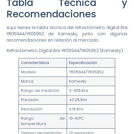
Tabla Técnica y
Recomendaciones
Aquí tienes la tabla técnica del refractómetro digital Brix
YR05944/YR05952 de Kamesky, junto con algunas
recomendaciones en relación al mercado:
Refractómetro Digital Brix YR05944/YR05952 (Kamesky)
Característica
Especificación
Modelo
YR05944/YR05952
Marca
Kamesky
Rango de medición
0-95% Brix
Precisión
±0.2% Brix
Resolución
0.1% Brix
Rango de
10-40°C
temperatura
Tiempo de medición
1.5 segundos