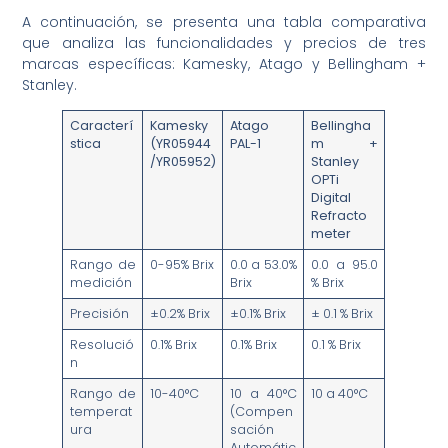
A continuación, se presenta una tabla comparativa
que analiza las funcionalidades y precios de tres
marcas específicas: Kamesky, Atago y Bellingham +
Stanley.
Caracterí
Kamesky
Atago
Bellingha
stica
(YR05944
PAL-1
m +
/YR05952)
Stanley
OPTi
Digital
Refracto
meter
Rango de
0-95% Brix
0.0 a 53.0%
0.0 a 95.0
medición
Brix
% Brix
Precisión
±0.2% Brix
±0.1% Brix
± 0.1 % Brix
Resolució
0.1% Brix
0.1% Brix
0.1 % Brix
n
Rango de
10-40°C
10 a 40°C
10 a 40°C
temperat
(Compen
ura
sación
Automátic