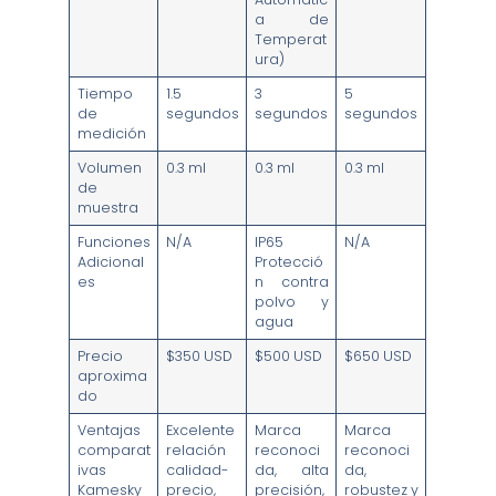
a de
Temperat
ura)
Tiempo
1.5
3
5
de
segundos
segundos
segundos
medición
Volumen
0.3 ml
0.3 ml
0.3 ml
de
muestra
Funciones
N/A
IP65
N/A
Adicional
Protecció
es
n contra
polvo y
agua
Precio
$350 USD
$500 USD
$650 USD
aproxima
do
Ventajas
Excelente
Marca
Marca
comparat
relación
reconoci
reconoci
ivas
calidad-
da, alta
da,
Kamesky
precio,
precisión,
robustez y