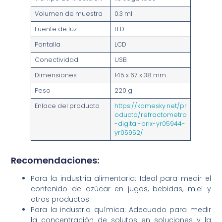
Volumen de muestra
0.3 ml
Fuente de luz
LED
Pantalla
LCD
Conectividad
USB
Dimensiones
145 x 67 x 38 mm
Peso
220 g
Enlace del producto
https://kamesky.net/pr
oducto/refractometro
-digital-brix-yr05944-
yr05952/
Recomendaciones:
Para la industria alimentaria: Ideal para medir el
contenido de azúcar en jugos, bebidas, miel y
otros productos.
Para la industria química: Adecuado para medir
la concentración de solutos en soluciones y la