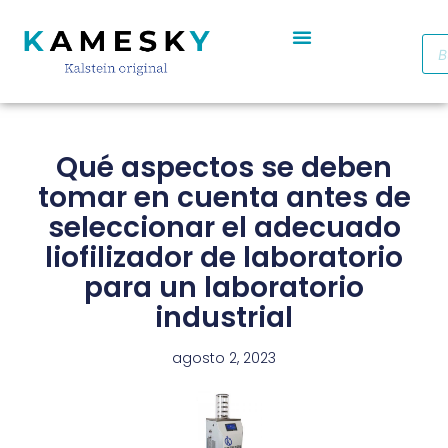
Autoclave De Vapor Portátil Con Pantalla Digital YR05701 // YR05703
Cabinas De Seguridad Biológica Clase II A2 YR0090B/E (SS)
Destilador De Agua Eléctrico De Acero Inoxidable YR05969 – YR05970
Horno De Secado De Aire Industrial De Doble Puerta YR05257-1 // YR05259-1
Refrigerador Médico De Farmacia De Puerta De Cristal YR05290
Qué aspectos se deben
tomar en cuenta antes de
seleccionar el adecuado
liofilizador de laboratorio
para un laboratorio
industrial
agosto 2, 2023