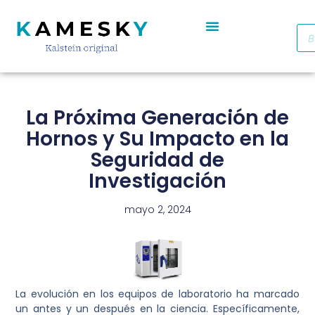
Autoclave De Vapor Portátil Con Pantalla Digital YR05701 // YR05703
Cabinas De Seguridad Biológica Clase II A2 YR0090B/E (SS)
Destilador De Agua Eléctrico De Acero Inoxidable YR05969 – YR05970
Horno De Secado De Aire Industrial De Doble Puerta YR05257-1 // YR05259-1
Refrigerador Médico De Farmacia De Puerta De Cristal YR05290
La Próxima Generación de
Hornos y Su Impacto en la
Seguridad de
Investigación
mayo 2, 2024
La evolución en los equipos de laboratorio ha marcado
un antes y un después en la ciencia. Específicamente,