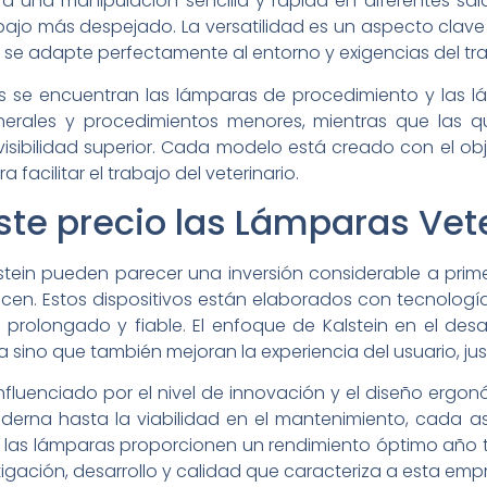
a una manipulación sencilla y rápida en diferentes sa
ajo más despejado. La versatilidad es un aspecto clav
 se adapte perfectamente al entorno y exigencias del trab
 se encuentran las lámparas de procedimiento y las lá
erales y procedimientos menores, mientras que las qu
sibilidad superior. Cada modelo está creado con el obj
facilitar el trabajo del veterinario.
ste precio las Lámparas Vet
stein pueden parecer una inversión considerable a primera
ecen. Estos dispositivos están elaborados con tecnologí
 prolongado y fiable. El enfoque de Kalstein en el des
sino que también mejoran la experiencia del usuario, just
fluenciado por el nivel de innovación y el diseño ergo
oderna hasta la viabilidad en el mantenimiento, cada 
s lámparas proporcionen un rendimiento óptimo año tra
stigación, desarrollo y calidad que caracteriza a esta emp