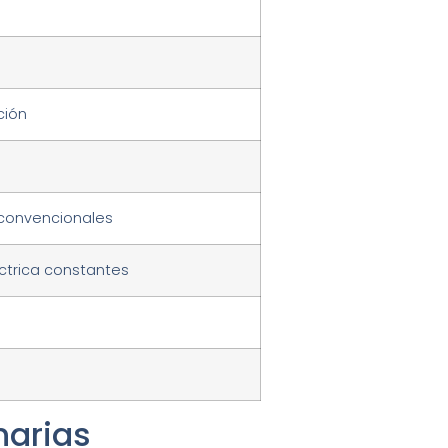
ción
 convencionales
ctrica constantes
narias