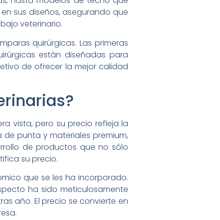
las, hasta modelos de techo que
e en sus diseños, asegurando que
ajo veterinario.
mparas quirúrgicas. Las primeras
irúrgicas están diseñadas para
etivo de ofrecer la mejor calidad
erinarias?
 vista, pero su precio refleja la
a de punta y materiales premium,
arrollo de productos que no sólo
ifica su precio.
nómico que se les ha incorporado.
aspecto ha sido meticulosamente
s año. El precio se convierte en
resa.