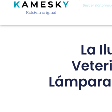
La I
Veter
Lámparas