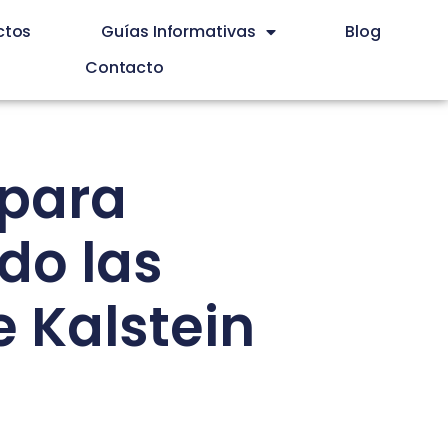
ctos
Guías Informativas
Blog
Contacto
 para
do las
 Kalstein