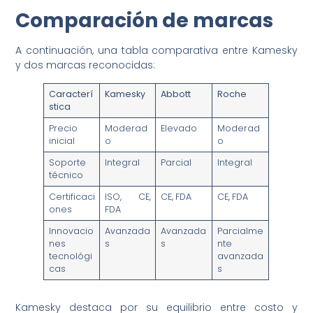
Comparación de marcas
A continuación, una tabla comparativa entre Kamesky
y dos marcas reconocidas:
Caracterí
Kamesky
Abbott
Roche
stica
Precio
Moderad
Elevado
Moderad
inicial
o
o
Soporte
Integral
Parcial
Integral
técnico
Certificaci
ISO, CE,
CE, FDA
CE, FDA
ones
FDA
Innovacio
Avanzada
Avanzada
Parcialme
nes
s
s
nte
tecnológi
avanzada
cas
s
Kamesky destaca por su equilibrio entre costo y