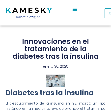
Autoclave De Vapor Portátil Con Pantalla Digital YR05701 // YR05703
Cabinas De Seguridad Biológica Clase II A2 YR0090B/E (SS)
Destilador De Agua Eléctrico De Acero Inoxidable YR05969 – YR05970
Horno De Secado De Aire Industrial De Doble Puerta YR05257-1 // YR05259-1
Refrigerador Médico De Farmacia De Puerta De Cristal YR05290
Innovaciones en el
tratamiento de la
diabetes tras la insulina
enero 30, 2025
Diabetes tras la insulina
El descubrimiento de la insulina en 1921 marcó un hito
histórico en la medicina, revolucionando el tratamiento