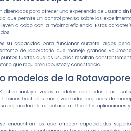
n diseñados para ofrecer una experiencia de usuario sin
ío que permite un control preciso sobre los experimen
 lleven a cabo con la máxima eficiencia. Estas caracter
ados.
es su capacidad para funcionar durante largos perío
 entorno de laboratorio que maneje grandes volúmene
 puntos fuertes que los usuarios resaltan constantemen
torio que requieren robustez y consistencia.
s o modelos de la Rotavapore
lstein incluye varios modelos diseñados para satis
 básicos hasta los más avanzados, capaces de maneja
 su capacidad de adaptarse a diferentes aplicaciones y
, se encuentran los que ofrecen capacidades superi
nvestigadores se enfoquen en tareas más complejas mien