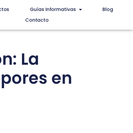
ctos
Guías Informativas
Blog
Contacto
n: La
apores en