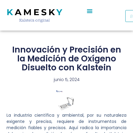
Autoclave De Vapor Portátil Con Pantalla Digital YR05701 // YR05703
Cabinas De Seguridad Biológica Clase II A2 YR0090B/E (SS)
Destilador De Agua Eléctrico De Acero Inoxidable YR05969 – YR05970
Horno De Secado De Aire Industrial De Doble Puerta YR05257-1 // YR05259-1
Refrigerador Médico De Farmacia De Puerta De Cristal YR05290
Innovación y Precisión en
la Medición de Oxígeno
Disuelto con Kalstein
junio 5, 2024
La industria científica y ambiental, por su naturaleza
exigente y precisa, requiere de instrumentos de
medición fiables y precisos. Aquí radica la importancia