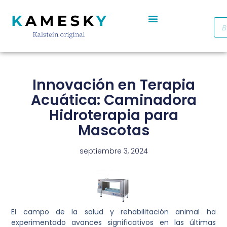
Autoclave De Vapor Portátil Con Pantalla Digital YR05701 // YR05703
Cabinas De Seguridad Biológica Clase II A2 YR0090B/E (SS)
Destilador De Agua Eléctrico De Acero Inoxidable YR05969 – YR05970
Horno De Secado De Aire Industrial De Doble Puerta YR05257-1 // YR05259-1
Refrigerador Médico De Farmacia De Puerta De Cristal YR05290
Innovación en Terapia
Acuática: Caminadora
Hidroterapia para
Mascotas
septiembre 3, 2024
El campo de la salud y rehabilitación animal ha
experimentado avances significativos en las últimas