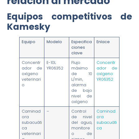
relación al mercado
Equipos competitivos de
Kamesky
Equipo
Modelo
Especifica
Enlace
ciones
clave
Concentr
E-10L
Flujo
Concentr
ador de
YR06352
máximo
ador de
oxígeno
de 10
oxígeno
veterinari
L/min,
YR06352
o
alarma
de bajo
nivel de
oxígeno
Caminad
–
Control
Caminad
ora
de nivel
ora
subacuáti
del agua,
subacuáti
ca
monitore
ca
veterinari
o de