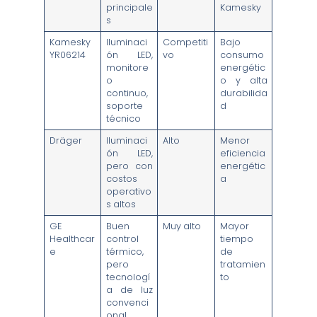
principale
Kamesky
s
Kamesky
Iluminaci
Competiti
Bajo
YR06214
ón LED,
vo
consumo
monitore
energétic
o
o y alta
continuo,
durabilida
soporte
d
técnico
Dräger
Iluminaci
Alto
Menor
ón LED,
eficiencia
pero con
energétic
costos
a
operativo
s altos
GE
Buen
Muy alto
Mayor
Healthcar
control
tiempo
e
térmico,
de
pero
tratamien
tecnologí
to
a de luz
convenci
onal