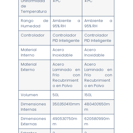
Uniformidad
±1°C
±1°C
de
Temperatura
Rango de
Ambiente a
Ambiente a
Humedad
95% RH
95% RH
Controlador
Controlador
Controlador
PID Inteligente
PID Inteligente
Material
Acero
Acero
Interno
Inoxidable
Inoxidable
Material
Acero
Acero
Externo
Laminado en
Laminado en
Frío con
Frío con
Recubrimient
Recubrimient
o en Polvo
o en Polvo
Volumen
50L
150L
Dimensiones
350
350
410mm
480
400
650m
Internas
m
Dimensiones
490
530
750m
620
580
990m
Externas
m
m