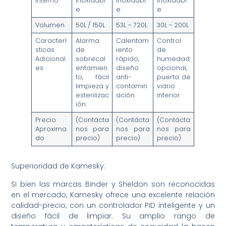
Interno
Inoxidabl
Inoxidabl
Inoxidabl
e
e
e
Volumen
50L / 150L
53L – 720L
30L – 200L
Caracterí
Alarma
Calentam
Control
sticas
de
iento
de
Adicional
sobrecal
rápido,
humedad
es
entamien
diseño
opcional,
to, fácil
anti-
puerta de
limpieza y
contamin
vidrio
esterilizac
ación
interior
ión
Precio
(Contácta
(Contácta
(Contácta
Aproxima
nos para
nos para
nos para
do
precio)
precio)
precio)
Superioridad de Kamesky:
Si bien las marcas Binder y Sheldon son reconocidas
en el mercado, Kamesky ofrece una excelente relación
calidad-precio, con un controlador PID inteligente y un
diseño fácil de limpiar. Su amplio rango de