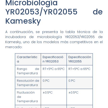
Microbiología
YR02053/YR02055 de
Kamesky
A continuación, se presenta la tabla técnica de la
incubadora de microbiología YR02053/YR02055 de
Kamesky, uno de los modelos más competitivos en el
mercado:
Característic
Especificació
Especificación
a
n YR02053
YR02055
Rango de
RT+5°C a 65°C
RT+5°C a 65°C
Temperatura
Resolución de
0.1°C
0.1°C
Temperatura
Fluctuación
±0.5°C
±0.5°C
de
Temperatura