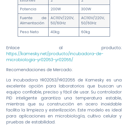
Estantes
2
2
Potencia
200W
300W
Fuente de
AC110V/220V,
AC110V/220V,
Alimentación
50/60Hz
50/60Hz
Peso Neto
40kg
60kg
Enlace al producto:
https://kamesky.net/producto/incubadora-de-
microbiologia-yr02053-yr02055/
Recomendaciones de Mercado:
La incubadora YR02053/YR02055 de Kamesky es una
excelente opción para laboratorios que buscan un
equipo confiable, preciso y fácil de usar. Su controlador
PID inteligente garantiza una temperatura estable,
mientras que su construcción en acero inoxidable
facilita la limpieza y esterilización. Este modelo es ideal
para aplicaciones en microbiología, cultivo celular y
pruebas de estabilidad.