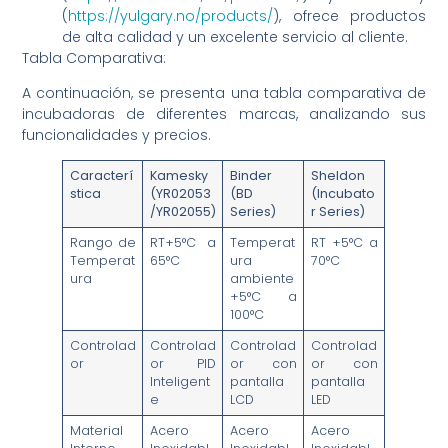
(
https://yulgary.no/products/
), ofrece productos
de alta calidad y un excelente servicio al cliente.
Tabla Comparativa:
A continuación, se presenta una tabla comparativa de
incubadoras de diferentes marcas, analizando sus
funcionalidades y precios.
Caracterí
Kamesky
Binder
Sheldon
stica
(YR02053
(BD
(Incubato
/YR02055)
Series)
r Series)
Rango de
RT+5°C a
Temperat
RT +5°C a
Temperat
65°C
ura
70°C
ura
ambiente
+5°C a
100°C
Controlad
Controlad
Controlad
Controlad
or
or PID
or con
or con
Inteligent
pantalla
pantalla
e
LCD
LED
Material
Acero
Acero
Acero