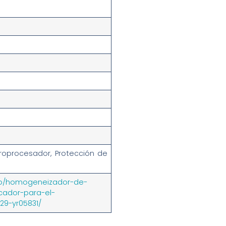
croprocesador, Protección de
to/homogeneizador-de-
cador-para-el-
29-yr05831/