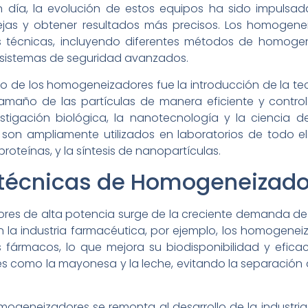
n día, la evolución de estos equipos ha sido impulsa
as y obtener resultados más precisos. Los homogen
 técnicas, incluyendo diferentes métodos de homogene
sistemas de seguridad avanzados.
llo de los homogeneizadores fue la introducción de la te
 tamaño de las partículas de manera eficiente y contro
stigación biológica, la nanotecnología y la ciencia de
son ampliamente utilizados en laboratorios de todo 
roteínas, y la síntesis de nanopartículas.
 técnicas de Homogeneizad
es de alta potencia surge de la creciente demanda de 
 la industria farmacéutica, por ejemplo, los homogeneiza
fármacos, lo que mejora su biodisponibilidad y eficacia
ones como la mayonesa y la leche, evitando la separación 
omogeneizadores se remonta al desarrollo de la industria 