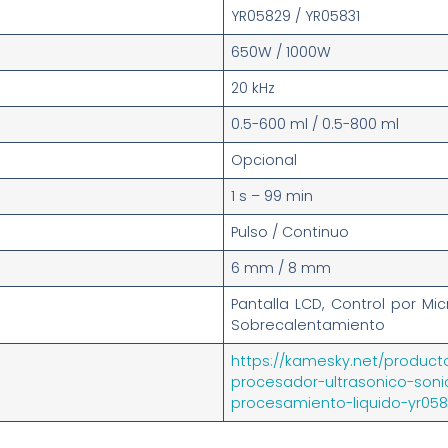
YR05829 / YR05831
650W / 1000W
20 kHz
0.5-600 ml / 0.5-800 ml
Opcional
1 s – 99 min
Pulso / Continuo
6 mm / 8 mm
Pantalla LCD, Control por Mi
Sobrecalentamiento
https://kamesky.net/produc
procesador-ultrasonico-soni
procesamiento-liquido-yr058