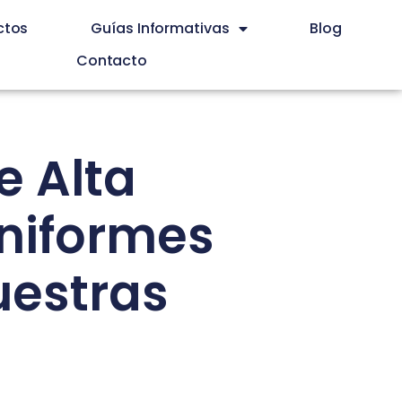
ctos
Guías Informativas
Blog
Contacto
 Alta
niformes
uestras