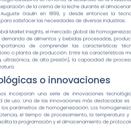
separación de la crema de la leche durante el almacena
 Auguste Gaulin en 1899, y desde entonces la tecn
para satisfacer las necesidades de diversas industrias.
bal Market Insights, el mercado global de homogeneizado
te demanda de alimentos y bebidas procesadas, produc
mportancia de comprender las características técn
io o planta de producción. Entre las características má
ultrasónica, de alta presión), la capacidad de proce
ratura.
ológicas o innovaciones
s incorporan una serie de innovaciones tecnológi
dad de uso. Una de las innovaciones más destacadas es e
 los parámetros de homogeneización. Los homogeneizado
potencia, el tiempo de procesamiento, la temperatura y 
facilita la programación y el almacenamiento de protocol