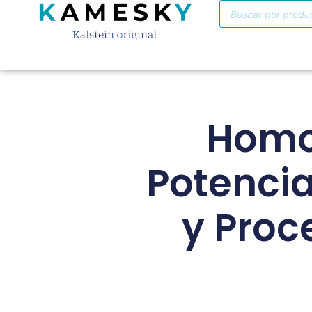
Homo
Potenci
y Proc