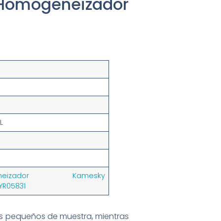
Homogeneizador
L
eneizador Kamesky
YR05831
s pequeños de muestra, mientras