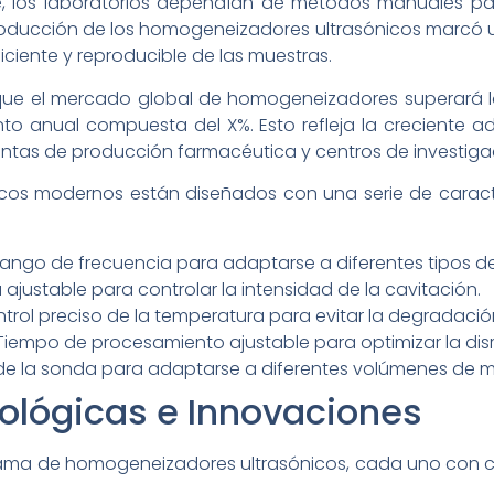
nte, los laboratorios dependían de métodos manuales par
introducción de los homogeneizadores ultrasónicos marcó u
ciente y reproducible de las muestras.
 que el mercado global de homogeneizadores superará lo
to anual compuesta del X%. Esto refleja la creciente 
lantas de producción farmacéutica y centros de investiga
cos modernos están diseñados con una serie de caracte
Rango de frecuencia para adaptarse a diferentes tipos d
 ajustable para controlar la intensidad de la cavitación.
trol preciso de la temperatura para evitar la degradació
empo de procesamiento ajustable para optimizar la disr
de la sonda para adaptarse a diferentes volúmenes de mu
ológicas e Innovaciones
ama de homogeneizadores ultrasónicos, cada uno con car