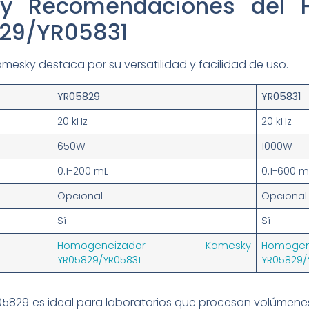
 y Recomendaciones del 
29/YR05831
esky destaca por su versatilidad y facilidad de uso.
YR05829
YR05831
20 kHz
20 kHz
650W
1000W
0.1-200 mL
0.1-600 m
Opcional
Opcional
Sí
Sí
Homogeneizador Kamesky
Homog
YR05829/YR05831
YR05829/
5829 es ideal para laboratorios que procesan volúmene