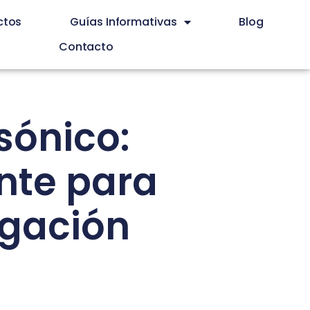
ctos
Guías Informativas
Blog
Contacto
sónico:
ente para
igación