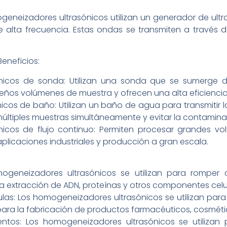
eneizadores ultrasónicos utilizan un generador de ultr
 alta frecuencia. Estas ondas se transmiten a través 
Beneficios:
nicos de sonda: Utilizan una sonda que se sumerge d
eños volúmenes de muestra y ofrecen una alta eficiencia
cos de baño: Utilizan un baño de agua para transmitir l
últiples muestras simultáneamente y evitar la contamin
nicos de flujo continuo: Permiten procesar grandes 
aplicaciones industriales y producción a gran escala.
mogeneizadores ultrasónicos se utilizan para romper c
 la extracción de ADN, proteínas y otros componentes celu
as: Los homogeneizadores ultrasónicos se utilizan para 
l para la fabricación de productos farmacéuticos, cosmét
ntos: Los homogeneizadores ultrasónicos se utilizan