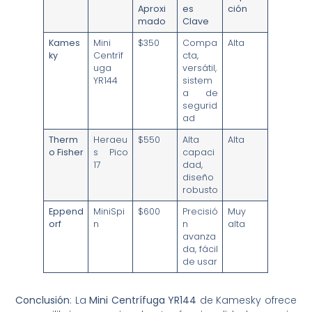
Aproxi
es
ción
mado
Clave
Kames
Mini
$350
Compa
Alta
ky
Centríf
cta,
uga
versátil,
YR144
sistem
a de
segurid
ad
Therm
Heraeu
$550
Alta
Alta
o Fisher
s Pico
capaci
17
dad,
diseño
robusto
Eppend
MiniSpi
$600
Precisió
Muy
orf
n
n
alta
avanza
da, fácil
de usar
Conclusión
: La
Mini Centrífuga YR144
de Kamesky ofrece