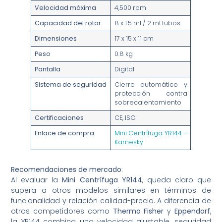
Velocidad máxima
4,500 rpm
Capacidad del rotor
8 x 1.5 ml / 2 ml tubos
Dimensiones
17 x 15 x 11 cm
Peso
0.8 kg
Pantalla
Digital
Sistema de seguridad
Cierre automático y
protección contra
sobrecalentamiento
Certificaciones
CE, ISO
Enlace de compra
Mini Centrífuga YR144 –
Kamesky
Recomendaciones de mercado
:
Al evaluar la
Mini Centrífuga YR144
, queda claro que
supera a otros modelos similares en términos de
funcionalidad y relación calidad-precio. A diferencia de
otros competidores como
Thermo Fisher
y
Eppendorf
,
la YR144 combina una velocidad ajustable, seguridad