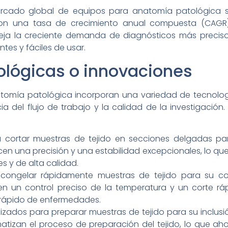
mercado global de equipos para anatomía patológica s
con una tasa de crecimiento anual compuesta (CAGR
fleja la creciente demanda de diagnósticos más precis
tes y fáciles de usar.
ológicas o innovaciones
omía patológica incorporan una variedad de tecnolog
ncia del flujo de trabajo y la calidad de la investigació
ra cortar muestras de tejido en secciones delgadas p
n una precisión y una estabilidad excepcionales, lo que
s y de alta calidad.
ra congelar rápidamente muestras de tejido para su c
n un control preciso de la temperatura y un corte ráp
o rápido de enfermedades.
ilizados para preparar muestras de tejido para su inclus
tizan el proceso de preparación del tejido, lo que aho