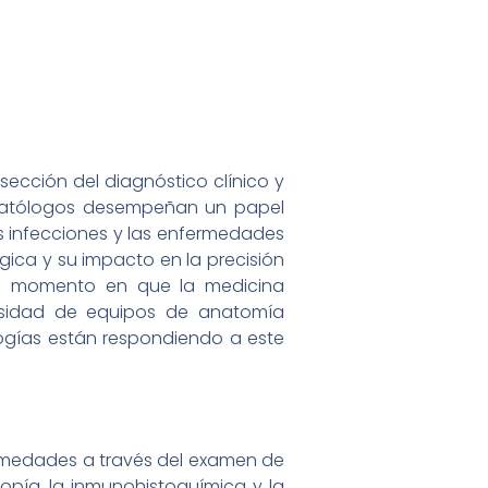
sección del diagnóstico clínico y
os patólogos desempeñan un papel
s infecciones y las enfermedades
gica y su impacto en la precisión
n un momento en que la medicina
cesidad de equipos de anatomía
ogías están respondiendo a este
ermedades a través del examen de
copía, la inmunohistoquímica y la