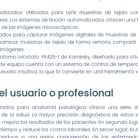
tizados: Utilizados para teñir muestras de tejido con
ares. Los sistemas de tinción automatizados ofrecen una t
ón de las imágenes microscópicas.
lizados para capturar imágenes digitales de muestras de t
xaminar muestras de tejido de forma remota, compartir
s imágenes.
otomo criostato YR426-1 de Kamesky, diseñado para ofre
ste equipo cuenta con un sistema de control de temperat
uario intuitiva, lo que lo convierte en una herramienta 
el usuario o profesional
ados para anatomía patológica ofrece una serie de 
s de la salud. La mayor precisión diagnóstica de estos
mejora los resultados de los pacientes. En segundo lugar
iempo y reduce los costos laborales. En tercer lugar, la
conduce a una mejor comprensión de las enfermedad