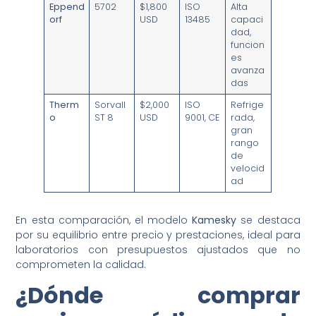
Eppend
5702
$1,800
ISO
Alta
orf
USD
13485
capaci
dad,
funcion
es
avanza
das
Therm
Sorvall
$2,000
ISO
Refrige
o
ST 8
USD
9001, CE
rada,
gran
rango
de
velocid
ad
En esta comparación, el modelo
Kamesky
se destaca
por su equilibrio entre precio y prestaciones, ideal para
laboratorios con presupuestos ajustados que no
comprometen la calidad.
¿Dónde comprar