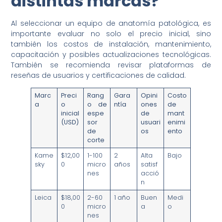
distintas marcas?
Al seleccionar un equipo de anatomía patológica, es
importante evaluar no solo el precio inicial, sino
también los costos de instalación, mantenimiento,
capacitación y posibles actualizaciones tecnológicas.
También se recomienda revisar plataformas de
reseñas de usuarios y certificaciones de calidad.
Marc
Preci
Rang
Gara
Opini
Costo
a
o
o de
ntía
ones
de
inicial
espe
de
mant
(USD)
sor
usuari
enimi
de
os
ento
corte
Kame
$12,00
1-100
2
Alta
Bajo
sky
0
micro
años
satisf
nes
acció
n
Leica
$18,00
2-60
1 año
Buen
Medi
0
micro
a
o
nes