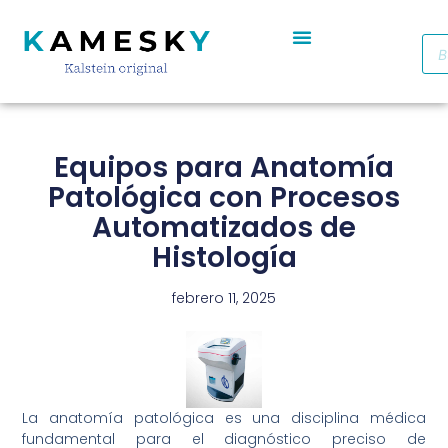
Autoclave De Vapor Portátil Con Pantalla Digital YR05701 // YR05703
Cabinas De Seguridad Biológica Clase II A2 YR0090B/E (SS)
Destilador De Agua Eléctrico De Acero Inoxidable YR05969 – YR05970
Horno De Secado De Aire Industrial De Doble Puerta YR05257-1 // YR05259-1
Refrigerador Médico De Farmacia De Puerta De Cristal YR05290
Equipos para Anatomía
Patológica con Procesos
Automatizados de
Histología
febrero 11, 2025
La anatomía patológica es una disciplina médica
fundamental para el diagnóstico preciso de