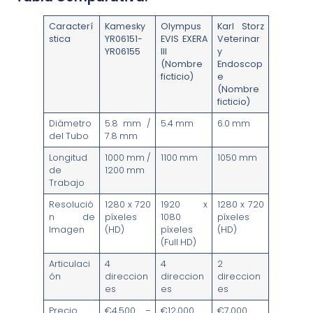
Caracterí
Kamesky
Olympus
Karl Storz
stica
YR06151-
EVIS EXERA
Veterinar
YR06155
III
y
(Nombre
Endoscop
ficticio)
e
(Nombre
ficticio)
Diámetro
5.8 mm /
5.4 mm
6.0 mm
del Tubo
7.8 mm
Longitud
1000 mm /
1100 mm
1050 mm
de
1200 mm
Trabajo
Resolució
1280 x 720
1920 x
1280 x 720
n de
píxeles
1080
píxeles
Imagen
(HD)
píxeles
(HD)
(Full HD)
Articulaci
4
4
2
ón
direccion
direccion
direccion
es
es
es
Precio
€4,500 –
€12,000
€7,000