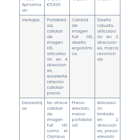
Aproxima
€5,500
do
Ventajas
Portabilid
Calidad
Diseño
ad,
de
robusto,
calidad
imagen
articulaci
de
Full HD,
ón en 2
imagen
diseño
direccion
HD,
ergonómi
es, marca
articulaci
co
reconoci
ón en 4
da
direccion
es,
excelente
relación
calidad-
precio
Desventaj
No ofrece
Precio
Articulaci
as
calidad
elevado,
ón
de
menor
limitada
imagen
portabilid
en 2
Full HD
ad
direccion
como el
es, precio
Olympus
elevado