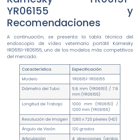
YR06155 y
Recomendaciones
A continuación, se presenta la tabla técnica del
endoscopio de vídeo veterinario portátil Kamesky
YR06151-YR06155, uno de los modelos más competitivos
del mercado:
Característica
Especificación
Modelo
YR06151-YR06155
Diámetro del Tubo
5.8 mm (YR06151) / 7.8
mm (YR06155)
Longitud de Trabajo
1000 mm (YR06151) /
1200 mm (YR06155)
Resolución de Imagen
1280 x 720 píxeles (HD)
Ángulo de Visión
120 grados
Articulación
4 direcciones (arriba,