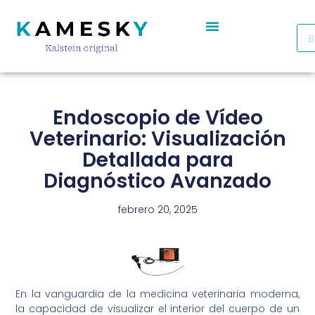
Autoclave De Vapor Portátil Con Pantalla Digital YR05701 // YR05703
Cabinas De Seguridad Biológica Clase II A2 YR0090B/E (SS)
Destilador De Agua Eléctrico De Acero Inoxidable YR05969 – YR05970
Horno De Secado De Aire Industrial De Doble Puerta YR05257-1 // YR05259-1
Refrigerador Médico De Farmacia De Puerta De Cristal YR05290
Endoscopio de Vídeo
Veterinario: Visualización
Detallada para
Diagnóstico Avanzado
febrero 20, 2025
En la vanguardia de la medicina veterinaria moderna,
la capacidad de visualizar el interior del cuerpo de un