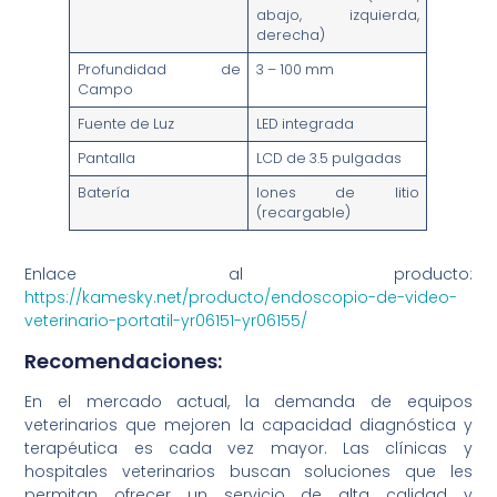
abajo, izquierda,
derecha)
Profundidad de
3 – 100 mm
Campo
Fuente de Luz
LED integrada
Pantalla
LCD de 3.5 pulgadas
Batería
Iones de litio
(recargable)
Enlace al producto:
https://kamesky.net/producto/endoscopio-de-video-
veterinario-portatil-yr06151-yr06155/
Recomendaciones:
En el mercado actual, la demanda de equipos
veterinarios que mejoren la capacidad diagnóstica y
terapéutica es cada vez mayor. Las clínicas y
hospitales veterinarios buscan soluciones que les
permitan ofrecer un servicio de alta calidad y