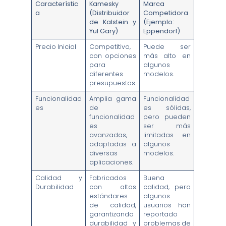
Característic
Kamesky
Marca
a
(Distribuidor
Competidora
de Kalstein y
(Ejemplo:
Yul Gary)
Eppendorf)
Precio Inicial
Competitivo,
Puede ser
con opciones
más alto en
para
algunos
diferentes
modelos.
presupuestos.
Funcionalidad
Amplia gama
Funcionalidad
es
de
es sólidas,
funcionalidad
pero pueden
es
ser más
avanzadas,
limitadas en
adaptadas a
algunos
diversas
modelos.
aplicaciones.
Calidad y
Fabricados
Buena
Durabilidad
con altos
calidad, pero
estándares
algunos
de calidad,
usuarios han
garantizando
reportado
durabilidad y
problemas de