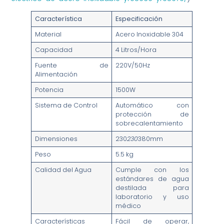
Característica
Especificación
Material
Acero Inoxidable 304
Capacidad
4 Litros/Hora
Fuente de
220V/50Hz
Alimentación
Potencia
1500W
Sistema de Control
Automático con
protección de
sobrecalentamiento
Dimensiones
230
230
380mm
Peso
5.5 kg
Calidad del Agua
Cumple con los
estándares de agua
destilada para
laboratorio y uso
médico
Características
Fácil de operar,