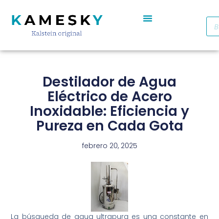
Autoclave De Vapor Portátil Con Pantalla Digital YR05701 // YR05703
Cabinas De Seguridad Biológica Clase II A2 YR0090B/E (SS)
Destilador De Agua Eléctrico De Acero Inoxidable YR05969 – YR05970
Horno De Secado De Aire Industrial De Doble Puerta YR05257-1 // YR05259-1
Refrigerador Médico De Farmacia De Puerta De Cristal YR05290
Destilador de Agua
Eléctrico de Acero
Inoxidable: Eficiencia y
Pureza en Cada Gota
febrero 20, 2025
La búsqueda de agua ultrapura es una constante en