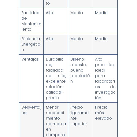
to
Facilidad
Alta
Media
Media
de
Mantenim
iento
Eficiencia
Alta
Media
Media
Energétic
a
Ventajas
Durabilid
Diseño
Alta
ad,
robusto,
precisión,
facilidad
buena
ideal
de uso,
reputació
para
excelente
n
laboratori
relación
os de
calidad-
investigac
precio
ión
Desventaj
Menor
Precio
Precio
as
reconoci
ligerame
más
miento
nte
elevado
de marca
superior
en
compara