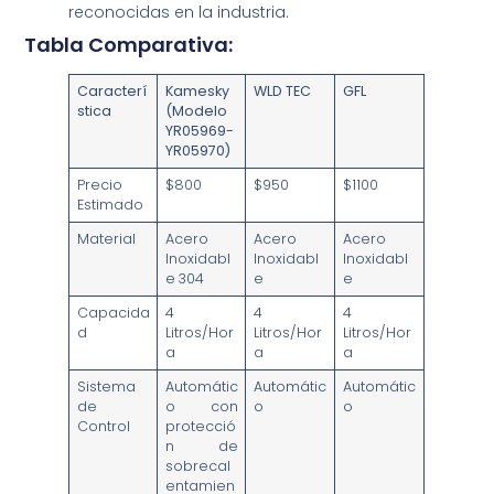
reconocidas en la industria.
Tabla Comparativa:
Caracterí
Kamesky
WLD TEC
GFL
stica
(Modelo
YR05969-
YR05970)
Precio
$800
$950
$1100
Estimado
Material
Acero
Acero
Acero
Inoxidabl
Inoxidabl
Inoxidabl
e 304
e
e
Capacida
4
4
4
d
Litros/Hor
Litros/Hor
Litros/Hor
a
a
a
Sistema
Automátic
Automátic
Automátic
de
o con
o
o
Control
protecció
n de
sobrecal
entamien