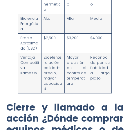
hermétic
o
o
o
Eficiencia
Alta
Alta
Media
Energétic
a
Precio
$2,500
$3,200
$4,000
Aproxima
do (USD)
Ventaja
Excelente
Mayor
Reconoci
Competiti
relación
precisión
da por su
va
calidad-
en el
fiabilidad
Kamesky
precio,
control de
a largo
mayor
temperat
plazo
capacida
ura
d
Cierre y llamado a la
acción ¿Dónde comprar
equipos médicos o de