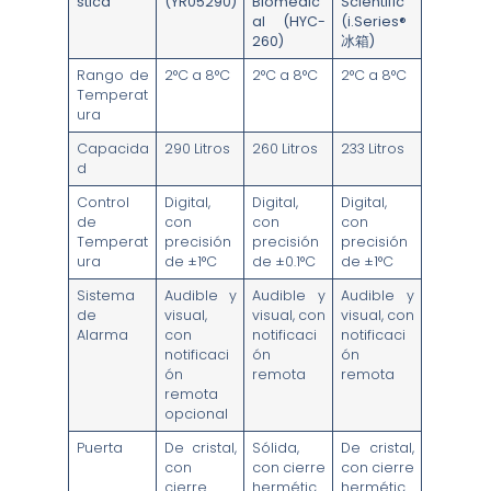
stica
(YR05290)
Biomedic
Scientific
al (HYC-
(i.Series®
260)
冰箱)
Rango de
2°C a 8°C
2°C a 8°C
2°C a 8°C
Temperat
ura
Capacida
290 Litros
260 Litros
233 Litros
d
Control
Digital,
Digital,
Digital,
de
con
con
con
Temperat
precisión
precisión
precisión
ura
de ±1°C
de ±0.1°C
de ±1°C
Sistema
Audible y
Audible y
Audible y
de
visual,
visual, con
visual, con
Alarma
con
notificaci
notificaci
notificaci
ón
ón
ón
remota
remota
remota
opcional
Puerta
De cristal,
Sólida,
De cristal,
con
con cierre
con cierre
cierre
hermétic
hermétic