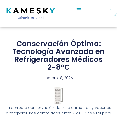
Autoclave De Vapor Portátil Con Pantalla Digital YR05701 // YR05703
Cabinas De Seguridad Biológica Clase II A2 YR0090B/E (SS)
Destilador De Agua Eléctrico De Acero Inoxidable YR05969 – YR05970
Horno De Secado De Aire Industrial De Doble Puerta YR05257-1 // YR05259-1
Refrigerador Médico De Farmacia De Puerta De Cristal YR05290
Conservación Óptima:
Tecnología Avanzada en
Refrigeradores Médicos
2-8°C
febrero 18, 2025
La correcta conservación de medicamentos y vacunas
a temperaturas controladas entre 2 y 8°C es vital para