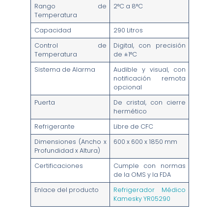
Rango de
2°C a 8°C
Temperatura
Capacidad
290 Litros
Control de
Digital, con precisión
Temperatura
de ±1°C
Sistema de Alarma
Audible y visual, con
notificación remota
opcional
Puerta
De cristal, con cierre
hermético
Refrigerante
Libre de CFC
Dimensiones (Ancho x
600 x 600 x 1850 mm
Profundidad x Altura)
Certificaciones
Cumple con normas
de la OMS y la FDA
Enlace del producto
Refrigerador Médico
Kamesky YR05290