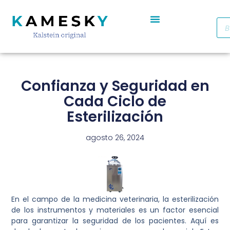
Autoclave De Vapor Portátil Con Pantalla Digital YR05701 // YR05703
Cabinas De Seguridad Biológica Clase II A2 YR0090B/E (SS)
Destilador De Agua Eléctrico De Acero Inoxidable YR05969 – YR05970
Horno De Secado De Aire Industrial De Doble Puerta YR05257-1 // YR05259-1
Refrigerador Médico De Farmacia De Puerta De Cristal YR05290
Confianza y Seguridad en
Cada Ciclo de
Esterilización
agosto 26, 2024
En el campo de la medicina veterinaria, la esterilización
de los instrumentos y materiales es un factor esencial
para garantizar la seguridad de los pacientes. Aquí es