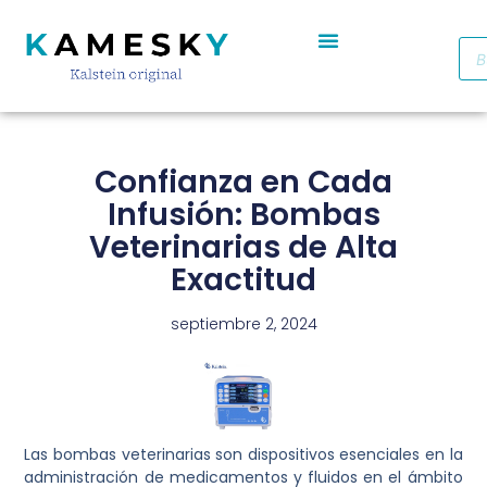
Autoclave De Vapor Portátil Con Pantalla Digital YR05701 // YR05703
Cabinas De Seguridad Biológica Clase II A2 YR0090B/E (SS)
Destilador De Agua Eléctrico De Acero Inoxidable YR05969 – YR05970
Horno De Secado De Aire Industrial De Doble Puerta YR05257-1 // YR05259-1
Refrigerador Médico De Farmacia De Puerta De Cristal YR05290
Confianza en Cada
Infusión: Bombas
Veterinarias de Alta
Exactitud
septiembre 2, 2024
Las bombas veterinarias son dispositivos esenciales en la
administración de medicamentos y fluidos en el ámbito