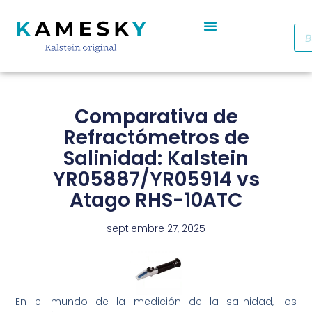
Autoclave De Vapor Portátil Con Pantalla Digital YR05701 // YR05703
Cabinas De Seguridad Biológica Clase II A2 YR0090B/E (SS)
Destilador De Agua Eléctrico De Acero Inoxidable YR05969 – YR05970
Horno De Secado De Aire Industrial De Doble Puerta YR05257-1 // YR05259-1
Refrigerador Médico De Farmacia De Puerta De Cristal YR05290
Comparativa de
Refractómetros de
Salinidad: Kalstein
YR05887/YR05914 vs
Atago RHS-10ATC
septiembre 27, 2025
En el mundo de la medición de la salinidad, los