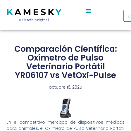
Autoclave De Vapor Portátil Con Pantalla Digital YR05701 // YR05703
Cabinas De Seguridad Biológica Clase II A2 YR0090B/E (SS)
Destilador De Agua Eléctrico De Acero Inoxidable YR05969 – YR05970
Horno De Secado De Aire Industrial De Doble Puerta YR05257-1 // YR05259-1
Refrigerador Médico De Farmacia De Puerta De Cristal YR05290
Comparación Científica:
Oxímetro de Pulso
Veterinario Portátil
YR06107 vs VetOxi-Pulse
octubre 16, 2025
En el competitivo mercado de dispositivos médicos
para animales, el Oxímetro de Pulso Veterinario Portátil