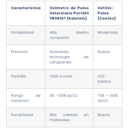
Característica
Oxímetro de Pulso
VetOxi-
Veterinario Portátil
Pulse
YR06107 (Kalstein)
(Contec)
Portabilidad
Alta, diseño
Moderada
compacto
Precisión
Avanzada,
Buena
tecnología de
vanguardia
Pantalla
OLED a color
LCD
básica
Rango de
0% – 100% SpO2
70% – 100%
medición
SpO2
Durabilidad
Alta calidad en
Buena
materiales