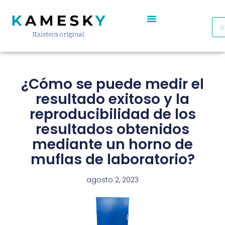
Autoclave De Vapor Portátil Con Pantalla Digital YR05701 // YR05703
Cabinas De Seguridad Biológica Clase II A2 YR0090B/E (SS)
Destilador De Agua Eléctrico De Acero Inoxidable YR05969 – YR05970
Horno De Secado De Aire Industrial De Doble Puerta YR05257-1 // YR05259-1
Refrigerador Médico De Farmacia De Puerta De Cristal YR05290
¿Cómo se puede medir el
resultado exitoso y la
reproducibilidad de los
resultados obtenidos
mediante un horno de
muflas de laboratorio?
agosto 2, 2023