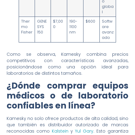
o
globa
l
Ther
GENE
$7,00
190-
$600
Softw
mo
SYS
0
1100
are
Fisher
150
nm
avanz
ado
Como se observa, Kamesky combina precios
competitivos con características avanzadas,
posicionándose como una opción ideal para
laboratorios de distintos tamaños.
¿Dónde comprar equipos
médicos o de laboratorio
confiables en línea?
Kamesky no solo ofrece productos de alta calidad, sino
que también es distribuidor autorizado de marcas
reconocidas como
Kalstein
y
Yul Gary
. Esto garantiza