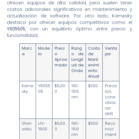
ofrecen equipos de alta calidad, pero suelen tener
costos adicionales significativos en mantenimiento y
actualización de software. Por otro lado, Kamesky
destaca por ofrecer equipos competitivos como el
YR05505
, con un equilibrio óptimo entre precio y
funcionalidad.
Marc
Mode
Preci
Rang
Costo
Venta
a
lo
o
o de
de
jas
Aproxi
Longit
Mant
mado
ud de
enimi
Onda
ento
Anual
Kame
YR055
$5,00
190-
$300
Precis
sky
05
0
1100
ión,
nm
cone
ctivid
ad
LIMS
Shim
UV-
$6,50
190-
$500
Reco
adzu
1800
0
1100
noci
nm
mient