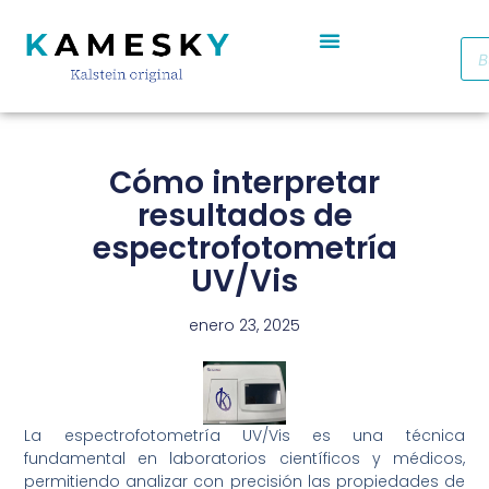
Autoclave De Vapor Portátil Con Pantalla Digital YR05701 // YR05703
Cabinas De Seguridad Biológica Clase II A2 YR0090B/E (SS)
Destilador De Agua Eléctrico De Acero Inoxidable YR05969 – YR05970
Horno De Secado De Aire Industrial De Doble Puerta YR05257-1 // YR05259-1
Refrigerador Médico De Farmacia De Puerta De Cristal YR05290
Cómo interpretar
resultados de
espectrofotometría
UV/Vis
enero 23, 2025
La espectrofotometría UV/Vis es una técnica
fundamental en laboratorios científicos y médicos,
permitiendo analizar con precisión las propiedades de