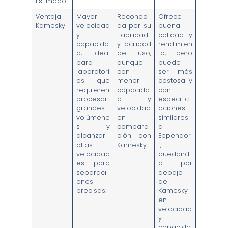
Estimado
Ventaja
Mayor
Reconoci
Ofrece
Kamesky
velocidad
da por su
buena
y
fiabilidad
calidad y
capacida
y facilidad
rendimien
d, ideal
de uso,
to, pero
para
aunque
puede
laboratori
con
ser más
os que
menor
costosa y
requieren
capacida
con
procesar
d y
especific
grandes
velocidad
aciones
volúmene
en
similares
s y
compara
a
alcanzar
ción con
Eppendor
altas
Kamesky.
f,
velocidad
quedand
es para
o por
separaci
debajo
ones
de
precisas.
Kamesky
en
velocidad
y
capacida