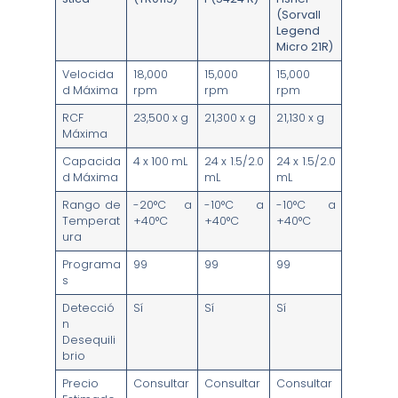
(Sorvall
Legend
Micro 21R)
Velocida
18,000
15,000
15,000
d Máxima
rpm
rpm
rpm
RCF
23,500 x g
21,300 x g
21,130 x g
Máxima
Capacida
4 x 100 mL
24 x 1.5/2.0
24 x 1.5/2.0
d Máxima
mL
mL
Rango de
-20°C a
-10°C a
-10°C a
Temperat
+40°C
+40°C
+40°C
ura
Programa
99
99
99
s
Detecció
Sí
Sí
Sí
n
Desequili
brio
Precio
Consultar
Consultar
Consultar