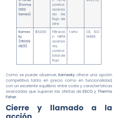
(Forma
control
1300
avanza
Series)
do de
flujo de
aire
Kames
$11,000
Filtració
1 año
CE, ISO
ky
n HEPA
13485
(YR009
avanza
0B/E)
da,
control
total de
flujo
Como se puede observar,
Kamesky
ofrece una opción
competitiva tanto en precio como en funcionalidad,
con un excelente equilibrio entre coste y características
avanzadas que superan las ofertas de
ESCO
y
Thermo
Fisher
.
Cierre y llamado a la
acción