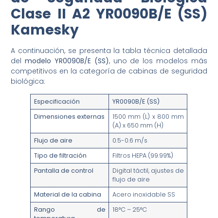
Clase II A2 YR0090B/E (SS)
Kamesky
A continuación, se presenta la tabla técnica detallada
del
modelo YR0090B/E (SS)
, uno de los modelos más
competitivos en la categoría de cabinas de seguridad
biológica:
Especificación
YR0090B/E (SS)
Dimensiones externas
1500 mm (L) x 800 mm
(A) x 650 mm (H)
Flujo de aire
0.5-0.6 m/s
Tipo de filtración
Filtros HEPA (99.99%)
Pantalla de control
Digital táctil, ajustes de
flujo de aire
Material de la cabina
Acero inoxidable SS
Rango de
18°C – 25°C