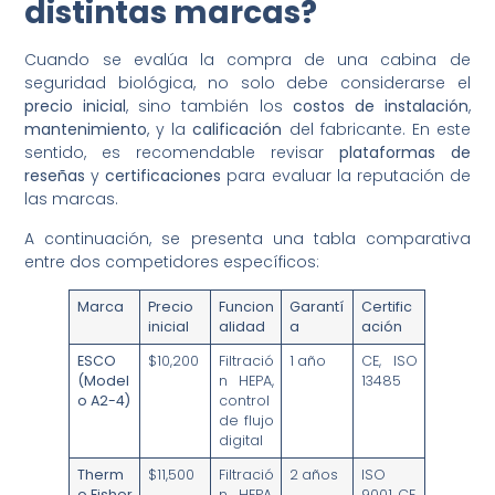
distintas marcas?
Cuando se evalúa la compra de una cabina de
seguridad biológica, no solo debe considerarse el
precio inicial
, sino también los
costos de instalación
,
mantenimiento
, y la
calificación
del fabricante. En este
sentido, es recomendable revisar
plataformas de
reseñas
y
certificaciones
para evaluar la reputación de
las marcas.
A continuación, se presenta una tabla comparativa
entre dos competidores específicos:
Marca
Precio
Funcion
Garantí
Certific
inicial
alidad
a
ación
ESCO
$10,200
Filtració
1 año
CE, ISO
(Model
n HEPA,
13485
o A2-4)
control
de flujo
digital
Therm
$11,500
Filtració
2 años
ISO
o Fisher
n HEPA,
9001, CE