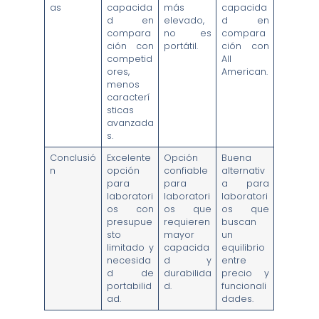
as
capacida
más
capacida
d en
elevado,
d en
compara
no es
compara
ción con
portátil.
ción con
competid
All
ores,
American.
menos
caracterí
sticas
avanzada
s.
Conclusió
Excelente
Opción
Buena
n
opción
confiable
alternativ
para
para
a para
laboratori
laboratori
laboratori
os con
os que
os que
presupue
requieren
buscan
sto
mayor
un
limitado y
capacida
equilibrio
necesida
d y
entre
d de
durabilida
precio y
portabilid
d.
funcionali
ad.
dades.