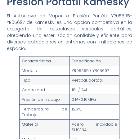
Presión Portátil Kamesky
El Autoclave de Vapor a Presión Portátil YR05695-
YR05697 de Kamesky es una opción competitiva en la
categoría de autoclaves verticales portátiles,
ofreciendo una esterilización confiable y eficiente para
diversas aplicaciones en entornos con limitaciones de
espacio.
Característica
Especificación
Modelo
YR05695 / YR05697
Tipo
Vertical, portátil
Capacidad
18L / 24L
Presión de Trabajo
0.14-0.16MPa
Temperatura de
126℃
Trabajo
Material
Acero inoxidable
SUS304