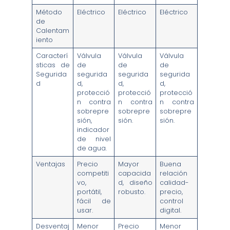
Método
Eléctrico
Eléctrico
Eléctrico
de
Calentam
iento
Caracterí
Válvula
Válvula
Válvula
sticas de
de
de
de
Segurida
segurida
segurida
segurida
d
d,
d,
d,
protecció
protecció
protecció
n contra
n contra
n contra
sobrepre
sobrepre
sobrepre
sión,
sión.
sión.
indicador
de nivel
de agua.
Ventajas
Precio
Mayor
Buena
competiti
capacida
relación
vo,
d, diseño
calidad-
portátil,
robusto.
precio,
fácil de
control
usar.
digital.
Desventaj
Menor
Precio
Menor