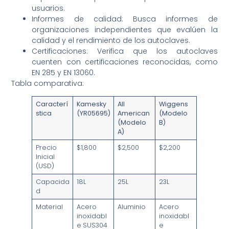
usuarios.
Informes de calidad: Busca informes de
organizaciones independientes que evalúen la
calidad y el rendimiento de los autoclaves.
Certificaciones: Verifica que los autoclaves
cuenten con certificaciones reconocidas, como
EN 285 y EN 13060.
Tabla comparativa:
Caracterí
Kamesky
All
Wiggens
stica
(YR05695)
American
(Modelo
(Modelo
B)
A)
Precio
$1,800
$2,500
$2,200
Inicial
(USD)
Capacida
18L
25L
23L
d
Material
Acero
Aluminio
Acero
inoxidabl
inoxidabl
e SUS304
e