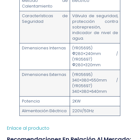
Método de
Eléctrico
Calentamiento
Características de
Válvula de seguridad,
Seguridad
protección contra
sobrepresión,
indicador de nivel de
agua.
Dimensiones Internas
(YR05695)
Φ280×240mm /
(YR05697)
Φ280×320mm
Dimensiones Externas
(YR05695)
340×380×550mm /
(YR05697)
340×380×640mm
Potencia
2KW
Alimentación Eléctrica
220V/50Hz
Enlace al producto
Recomendaciones En Relación Al Mercado: