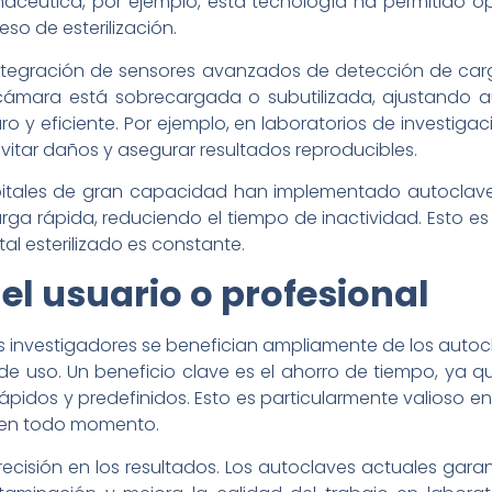
armacéutica, por ejemplo, esta tecnología ha permitido op
so de esterilización.
integración de sensores avanzados de detección de carg
 cámara está sobrecargada o subutilizada, ajustando 
o y eficiente. Por ejemplo, en laboratorios de investi
evitar daños y asegurar resultados reproducibles.
pitales de gran capacidad han implementado autoclave
a rápida, reduciendo el tiempo de inactividad. Esto es
l esterilizado es constante.
el usuario o profesional
los investigadores se benefician ampliamente de los auto
d de uso. Un beneficio clave es el ahorro de tiempo, y
 rápidos y predefinidos. Esto es particularmente valioso e
e en todo momento.
ecisión en los resultados. Los autoclaves actuales garant