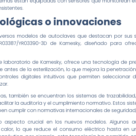
as están equipadas con sensores que monitorean el ci
sistentes.
ológicas o innovaciones
diversos modelos de autoclaves que destacan por sus 
03387/YR03390-3D de Kamesky, diseñado para ofrecer
 de laboratorio de Kamesky, ofrece una tecnología de p
 antes de la esterilización, lo que mejora la penetració
ntroles digitales intuitivos que permiten seleccionar
zar.
das, también se encuentran los sistemas de trazabilida
facilitar la auditoría y el cumplimiento normativo. Estos s
ben cumplir con normativas internacionales de seguridad,
tro aspecto crucial en los nuevos modelos. Algunos 
 calor, lo que reduce el consumo eléctrico hasta e