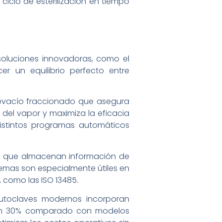
clo de esterilización en tiempo
soluciones innovadoras, como el
 un equilibrio perfecto entre
revacío fraccionado que asegura
n del vapor y maximiza la eficacia
 distintos programas automáticos
d, que almacenan información de
istemas son especialmente útiles en
 como las ISO 13485.
autoclaves modernos incorporan
n un 30% comparado con modelos