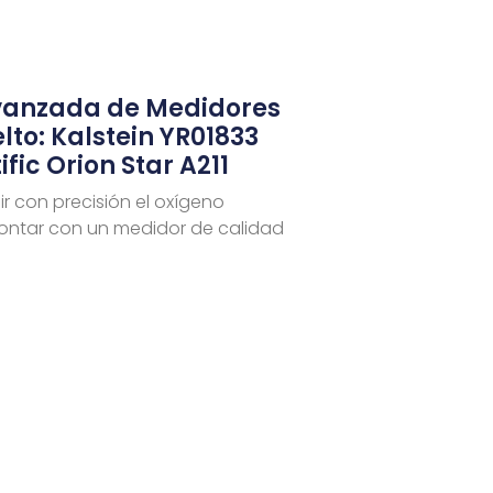
anzada de Medidores
lto: Kalstein YR01833
fic Orion Star A211
r con precisión el oxígeno
contar con un medidor de calidad